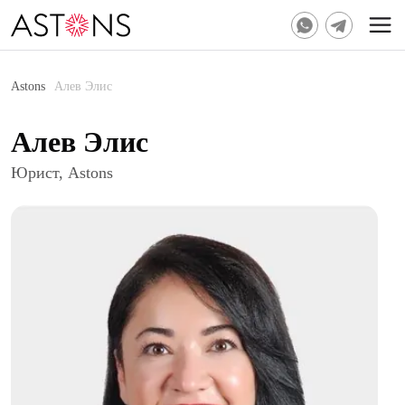
Astons
Алев Элис
Алев Элис
Юрист, Astons